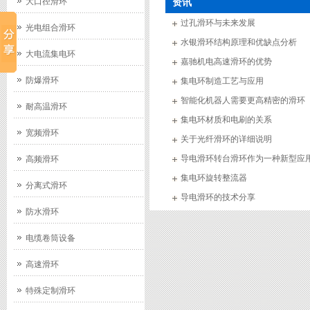
大口径滑环
资讯
过孔滑环与未来发展
光电组合滑环
水银滑环结构原理和优缺点分析
大电流集电环
嘉驰机电高速滑环的优势
防爆滑环
集电环制造工艺与应用
智能化机器人需要更高精密的滑环
耐高温滑环
集电环材质和电刷的关系
宽频滑环
关于光纤滑环的详细说明
导电滑环转台滑环作为一种新型应
高频滑环
集电环旋转整流器
分离式滑环
导电滑环的技术分享
防水滑环
电缆卷筒设备
高速滑环
特殊定制滑环