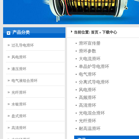
产品分类
当前位置:
首页
»
下载中心
滑环宣传册
过孔导电滑环
滑环参数
风电滑环
大电流滑环
单晶炉导电滑环
液压滑环
电气滑环
电气液组合滑环
分离式导电滑环
风电滑环
光纤滑环
高频滑环
水银滑环
高清滑环
光电混合滑环
盘式滑环
光纤滑环
高清滑环
耐高温滑环