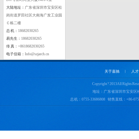
大陆地址：
广东省深圳市宝安区松
岗街道罗田社区大南海广发工业园
Ｃ栋二楼
总 机：
18682030265
实用新型专利证书三
易先生：
18682030265
传 真：
+8618682030265
电子信箱：
Info@szjarch.cn
关于嘉驰
︱
人才
Copyright ? 2013 All 
地址：广东省深圳市宝安区
总 机：0755-33686808 销售直线：+86-0755-
fc