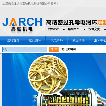
欢迎光临深圳市嘉驰机电科技有限公司官网！
个性设计
精细生产
快速交货
嘉驰首页
过孔滑环
风电滑环
液压滑环
滑环中
热门关键词：