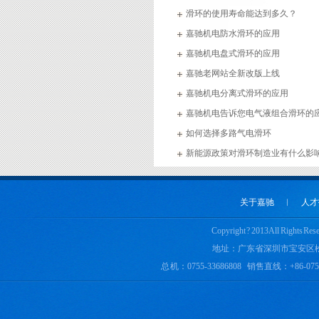
滑环的使用寿命能达到多久？
嘉驰机电防水滑环的应用
嘉驰机电盘式滑环的应用
嘉驰老网站全新改版上线
嘉驰机电分离式滑环的应用
嘉驰机电告诉您电气液组合滑环的
如何选择多路气电滑环
实用新型专利证书三
新能源政策对滑环制造业有什么影
关于嘉驰
︱
人才
Copyright ? 2013 All 
地址：广东省深圳市宝安区
总 机：0755-33686808 销售直线：+86-0755-