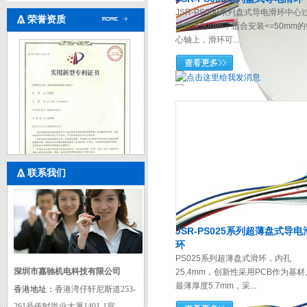
JSR-PS050系列盘式导电滑环中心
荣誉资质
孔直径50mm，适合安装<=50mm的
心轴上，滑环可...
联系我们
实用新型专利证书一
JSR-PS025系列超薄盘式导电
环
PS025系列超薄盘式滑环，内孔
深圳市嘉驰机电科技有限公司
25.4mm，创新性采用PCB作为基材,
最薄厚度5.7mm，采...
香港地址：
香港湾仔轩尼斯道253-
261号依时尚业大厦1401-1室