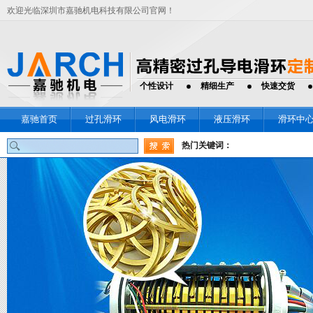
欢迎光临深圳市嘉驰机电科技有限公司官网！
个性设计
精细生产
快速交货
嘉驰首页
过孔滑环
风电滑环
液压滑环
滑环中
热门关键词：