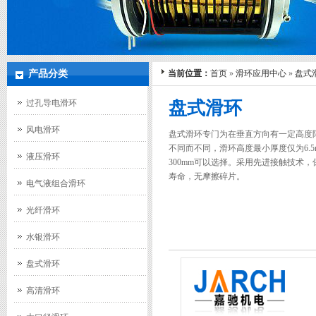
产品分类
当前位置：
首页
»
滑环应用中心
»
盘式
过孔导电滑环
盘式滑环
风电滑环
盘式滑环专门为在垂直方向有一定高度
不同而不同，滑环高度最小厚度仅为6.5m
液压滑环
300mm可以选择。采用先进接触技术
寿命，无摩擦碎片。
电气液组合滑环
光纤滑环
水银滑环
盘式滑环
高清滑环