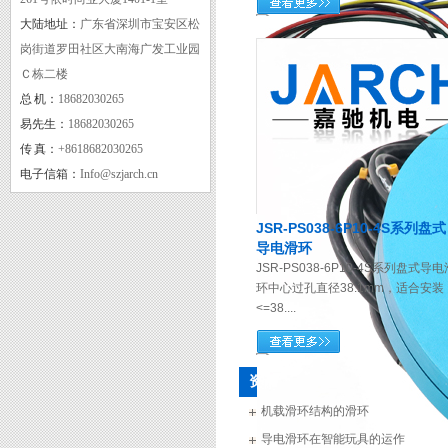
大陆地址：
广东省深圳市宝安区松
岗街道罗田社区大南海广发工业园
Ｃ栋二楼
总 机：
18682030265
质量管理体系认证证书
易先生：
18682030265
传 真：
+8618682030265
电子信箱：
Info@szjarch.cn
JSR-PS038-6P10-4S系列盘式
导电滑环
JSR-PS038-6P10-4S系列盘式导电
环中心过孔直径38.1mm，适合安装
<=38....
CE
资讯
机载滑环结构的滑环
导电滑环在智能玩具的运作