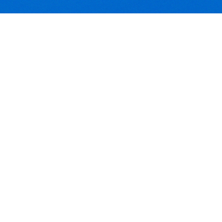
rohs
fc