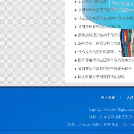
工业滑环清理安装
水银滑环特点应用领域
什么是防水滑环嘉驰防水滑环有哪
导电滑环在智能玩具的运作
液压旋转接头结构工作原理
深圳滑环厂家告诉您电气旋转接头
应用
什么是大电流导电滑环，大电流导
rohs
选材
国产导电滑环在国际市场的竞争力
如何在两个旋转结构中传递光信号
国内政策对于滑环行业的影响
关于嘉驰
︱
人才
Copyright ? 2013 All 
地址：广东省深圳市宝安区
总 机：0755-33686808 销售直线：+86-0755-