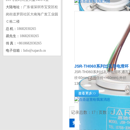
大陆地址：
广东省深圳市宝安区松
岗街道罗田社区大南海广发工业园
Ｃ栋二楼
总 机：
18682030265
CE
易先生：
18682030265
传 真：
+8618682030265
电子信箱：
Info@szjarch.cn
JSR-TH060系列过孔导电滑环
JSR-TH060系列过孔导电滑环,通孔
径 60mm(适用任何<=60mm),外径:
130...
实用新型专利证书二
记录总数：17 | 页数：2
资讯