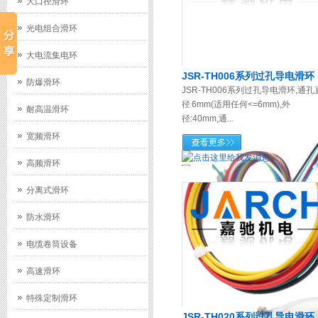
大口径滑环
光电组合滑环
大电流集电环
JSR-TH006系列过孔导电滑环
防爆滑环
JSR-TH006系列过孔导电滑环,通孔
径 6mm(适用任何<=6mm),外
耐高温滑环
径:40mm,通...
宽频滑环
高频滑环
分离式滑环
防水滑环
电缆卷筒设备
高速滑环
特殊定制滑环
JSR-TH020系列过孔导电滑环