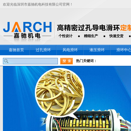
欢迎光临深圳市嘉驰机电科技有限公司官网！
个性设计
精细生产
快速交货
嘉驰首页
过孔滑环
风电滑环
液压滑环
滑环中
热门关键词：