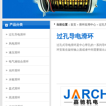
产品分类
当前位置：
首页
»
滑环应用中心
»
过孔
过孔导电滑环
过孔导电滑环
风电滑环
过孔式导电滑环是中心带孔的一系列导
环安装在旋转轴上面或者中间需要留出
液压滑环
电气液组合滑环
光纤滑环
水银滑环
盘式滑环
高清滑环