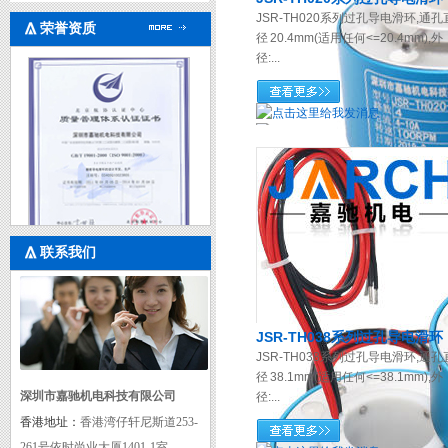
JSR-TH020系列过孔导电滑环,通孔
荣誉资质
径 20.4mm(适用任何<=20.4mm),外
径:...
联系我们
质量管理体系认证证书
JSR-TH038系列过孔导电滑环
JSR-TH038系列过孔导电滑环,通孔
径 38.1mm(适用任何<=38.1mm),外
深圳市嘉驰机电科技有限公司
径:...
香港地址：
香港湾仔轩尼斯道253-
261号依时尚业大厦1401-1室