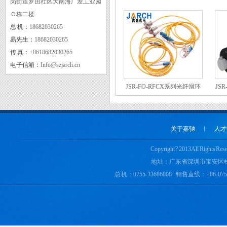
岗街道罗田社区大南海广发工业园
Ｃ栋二楼
总 机：
18682030265
实用新型专利证书二
易先生：
18682030265
传 真：
+8618682030265
电子信箱：
Info@szjarch.cn
JSR-FO-RFCX系列光纤滑环
JS
关于嘉驰
︱
人才
Copyright ? 2013 All 
地址：广东省深圳市宝安区
CE
总 机：0755-33686808 销售直线：+86-0755-