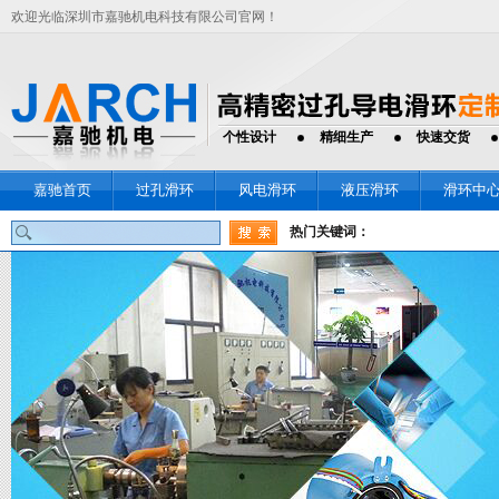
欢迎光临深圳市嘉驰机电科技有限公司官网！
个性设计
精细生产
快速交货
嘉驰首页
过孔滑环
风电滑环
液压滑环
滑环中
热门关键词：