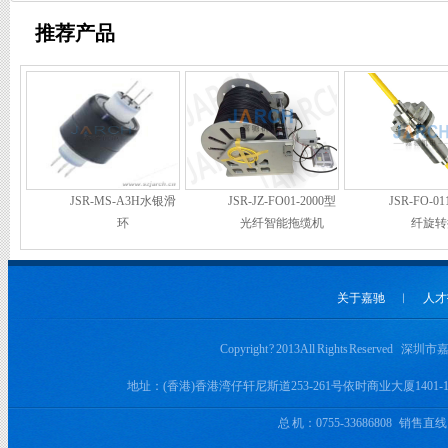
推荐产品
JSR-MS-A3H水银滑
JSR-JZ-FO01-2000型
JSR-FO-
环
光纤智能拖缆机
纤旋转
关于嘉驰
︱
人才
Copyright ? 2013 All Rights Rese
地址：(香港)香港湾仔轩尼斯道253-261号依时商业大厦1
总 机：0755-33686808 销售直线：+