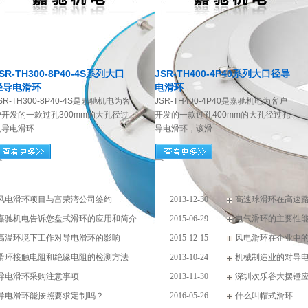
SR-TH300-8P40-4S系列大口
JSR-TH400-4P40系列大口径导
径导电滑环
电滑环
SR-TH300-8P40-4S是嘉驰机电为客
JSR-TH400-4P40是嘉驰机电为客户
户开发的一款过孔300mm的大孔径过
开发的一款过孔400mm的大孔径过孔
导电滑环...
导电滑环，该滑...
讯
风电滑环项目与富荣湾公司签约
2013-12-30
高速球滑环在高速
嘉驰机电告诉您盘式滑环的应用和简介
2015-06-29
电气滑环的主要性
高温环境下工作对导电滑环的影响
2015-12-15
风电滑环在企业中
滑环接触电阻和绝缘电阻的检测方法
2013-10-24
机械制造业的对导
导电滑环采购注意事项
2013-11-30
深圳欢乐谷大摆锤
导电滑环能按照要求定制吗？
2016-05-26
什么叫帽式滑环