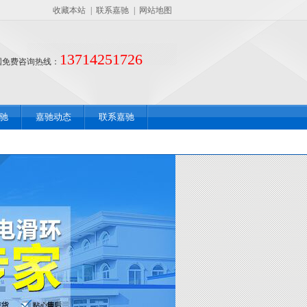
收藏本站
|
联系嘉驰
|
网站地图
13714251726
国免费咨询热线：
驰
嘉驰动态
联系嘉驰