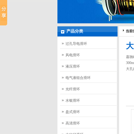
产品分类
当前
过孔导电滑环
大
风电滑环
嘉驰
300
液压滑环
大孔
电气液组合滑环
光纤滑环
水银滑环
盘式滑环
高清滑环