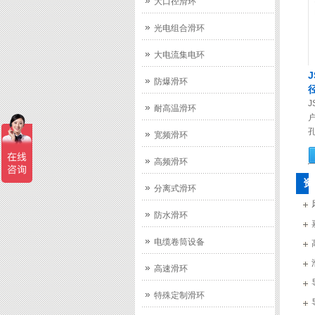
大口径滑环
光电组合滑环
大电流集电环
J
防爆滑环
J
耐高温滑环
孔
宽频滑环
高频滑环
资
分离式滑环
防水滑环
电缆卷筒设备
高速滑环
特殊定制滑环