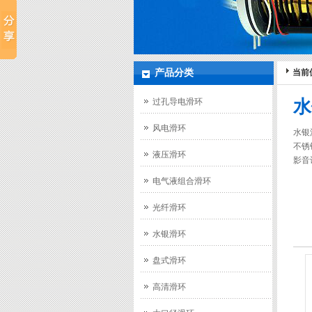
产品分类
当前
过孔导电滑环
水
风电滑环
水银
不锈
液压滑环
影音
电气液组合滑环
光纤滑环
水银滑环
盘式滑环
高清滑环