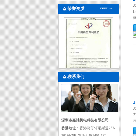
J
荣誉资质
体
联系我们
实用新型专利证书一
J
深圳市嘉驰机电科技有限公司
言
香港地址：
香港湾仔轩尼斯道253-
261号依时尚业大厦1401-1室