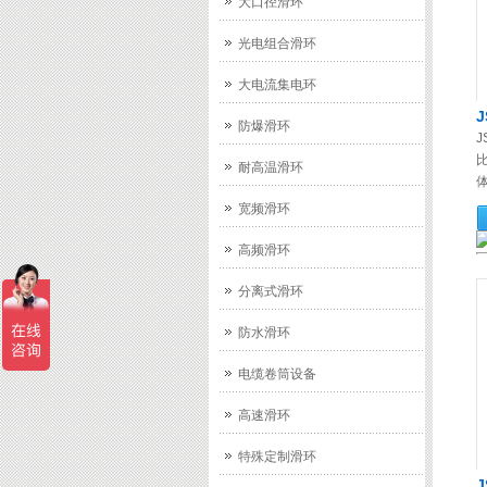
大口径滑环
光电组合滑环
大电流集电环
防爆滑环
J
耐高温滑环
体
宽频滑环
高频滑环
分离式滑环
防水滑环
电缆卷筒设备
高速滑环
特殊定制滑环