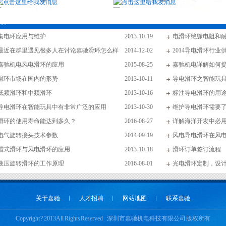
讯
集电环应用与维护
2013-10-19
电滑环绝缘电阻和耐
最近在群里遇见很多人在讨论嘉驰滑环怎么样
2014-12-02
环重点详细
2014导电滑环行
嘉驰机电风电滑环的应用
2015-08-25
嘉驰机电详解如何
滑环市场在国内的形势
2013-10-11
导电滑环之智能玩
低频滑环和中频滑环
2013-10-16
标注导电滑环的用
导电滑环在智能玩具中有非常广泛的应用
2013-10-30
维护导电滑环需要
滑环的使用寿命能达到多久？
2016-08-27
详解海洋开发中必
电气旋转接头技术参数
2014-09-19
环
风电导电滑环在风
帽式滑环与风电滑环的应用
2013-10-18
滑环订单签订流程
液压旋转滑环的工作原理
2016-08-01
光电滑环定制，设
关于嘉驰
︱
人才招聘
︱
网站地图
︱
联系嘉驰
Copyright ? 2013 All Rights Reserved 深圳市嘉驰机电科技有限公司 版权所有