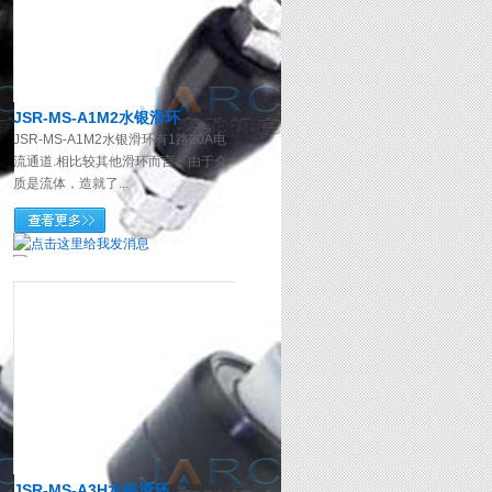
JSR-MS-A1M2水银滑环
JSR-MS-A1M2水银滑环有1路20A电
流通道.相比较其他滑环而言，由于介
质是流体，造就了...
JSR-MS-A3H水银滑环