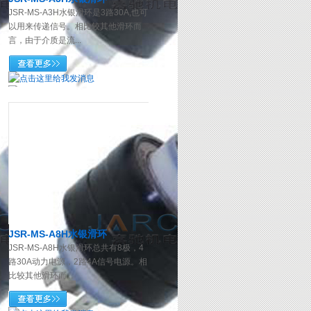
JSR-MS-A3H水银滑环是3路30A,也可
以用来传递信号。相比较其他滑环而
言，由于介质是流...
JSR-MS-A8H水银滑环
JSR-MS-A8H水银滑环总共有8极，4
路30A动力电源，2路4A信号电源。相
比较其他滑环而...