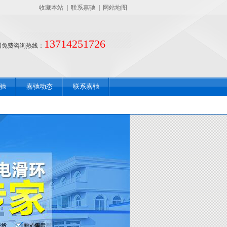
收藏本站
|
联系嘉驰
|
网站地图
13714251726
国免费咨询热线：
驰
嘉驰动态
联系嘉驰