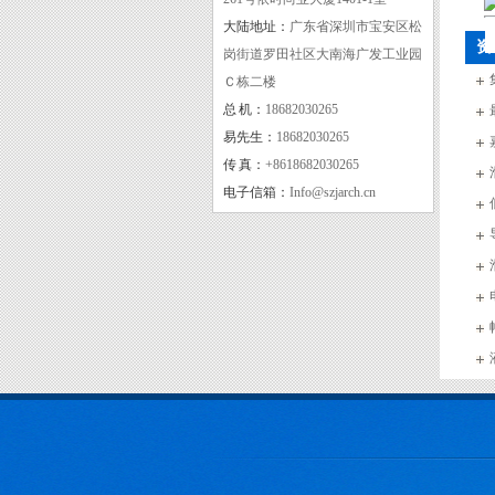
大陆地址：
广东省深圳市宝安区松
资
岗街道罗田社区大南海广发工业园
Ｃ栋二楼
总 机：
18682030265
CE
易先生：
18682030265
传 真：
+8618682030265
电子信箱：
Info@szjarch.cn
fc