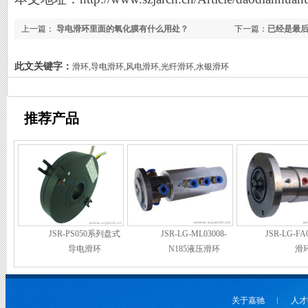
上一篇：
导电滑环里面的氧化膜有什么用处？
下一篇：
已经是最
此文关键字：
滑环,导电滑环,风电滑环,光纤滑环,水银滑环
推荐产品
JSR-PS050系列盘式
JSR-LG-ML03008-
JSR-LG-F
导电滑环
N185液压滑环
滑
关于嘉驰
︱
人才