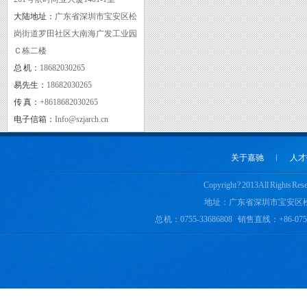
大陆地址：
广东省深圳市宝安区松
岗街道罗田社区大南海广发工业园
Ｃ栋二楼
总 机：
18682030265
质量管理体系认证证书
易先生：
18682030265
传 真：
+8618682030265
电子信箱：
Info@szjarch.cn
关于嘉驰
︱
人才
Copyright ? 2013 All 
地址：广东省深圳市宝安区
总 机：0755-33686808 销售直线：+86-0755-
实用新型专利证书二