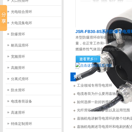
大口径滑环
光电组合滑环
大电流集电环
JSR-FB30-8S系列防爆导电滑
防爆滑环
本型防爆滑环iB等级限制点火源的能
量，在正常工作和一个故障时不能点
耐高温滑环
燃爆炸性气体混合物的电气设备...
宽频滑环
高频滑环
资讯
分离式滑环
工业领域专用导电滑环
防水滑环
电缆卷筒为什么要用嘉驰导电滑环
电缆卷筒设备
如何选择一款好的滑环
光纤滑环的具体参数以及运用范围
高速滑环
嘉驰机电讲解导电滑环的整个结构
特殊定制滑环
嘉驰机电阐述导电滑环和电刷的配