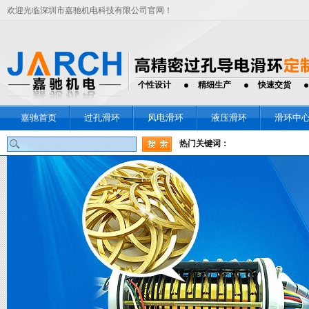
欢迎光临深圳市嘉驰机电科技有限公司官网！
个性设计
精细生产
快速交货
嘉驰首页
过孔滑环
风电滑环
液压滑环
滑环中
热门关键词：