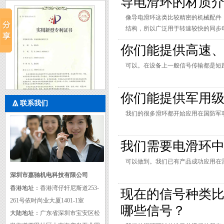
导电滑环的材质
像导电滑环这类比较精密的机械配件
结构，所以广泛用于转速较快的同步
锻钢。
你们能提供高速
可以。在设备上一般信号传输都是短
你们能提供军用
联系我们
我们的很多滑环都开始应用在国防军
实用新型专利证书三
我们需要电滑环
可以做到。我们已有产品成功应用在
深圳市嘉驰机电科技有限公司
香港地址：
香港湾仔轩尼斯道253-
现在的信号种类
261号依时尚业大厦1401-1室
哪些信号？
大陆地址：
广东省深圳市宝安区松