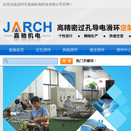
欢迎光临深圳市嘉驰机电科技有限公司官网！
个性设计
精细生产
快速交货
嘉驰首页
过孔滑环
风电滑环
液压滑环
滑环中
热门关键词：