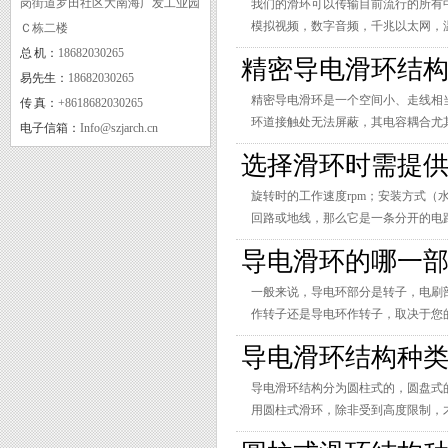
岗街道罗田社区大南海广发工业园
我们的滑环可以传输目前流行的所有中低频率信号，
模拟视频，数字音频，千兆以太网，
Ｃ栋二楼
应用在五轴加工中心上，实现了国产
总 机：
18682030265
精密导电滑环结
实用新型专利证书二
易先生：
18682030265
精密导电滑环是一个空间小、走线相
传 真：
+8618682030265
环道接触处无法屏蔽，其电容耦合尤
电子信箱：
Info@szjarch.cn
动力和信号间，信号与信号间的干扰
选择滑环时需提
旋转时的工作速度rpm；安装方式
回路或地线，那么它是一条分开的电
压，最大电流。
导电滑环的哪一
一般来说，导电环部分是转子，电刷
作转子还是导电环作转子，取决于您
实用新型专利证书一
导电滑环结构种
导电滑环结构分为圆柱式的，圆盘式
用圆柱式滑环，除非受到高度限制，