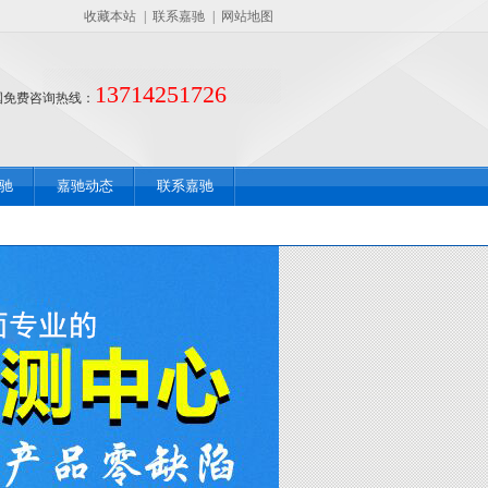
收藏本站
|
联系嘉驰
|
网站地图
13714251726
国免费咨询热线：
驰
嘉驰动态
联系嘉驰