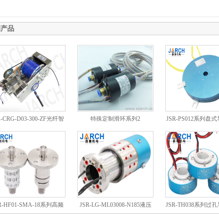
销产品
R-CRG-D03-300-ZF光纤智
特殊定制滑环系列2
JSR-PS012系列盘
能卷筒
R-HF01-SMA-18系列高频
JSR-LG-ML03008-N185液压
JSR-TH038系列过