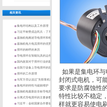
相关资讯
集电环结构以及工作原理
习近平称赞戍边民兵：了不起
非常敬佩(图)
嘉驰机电阐述导电滑环和电刷
的配合使用技巧
嘉驰机电大电流滑环的优势
滑环的称呼的来历
导电滑环在智能玩具的运作
国内政策对于滑环行业的影响
在医疗设备上导电滑环的应用
如果是集电环与
有多大
滑环的工作原理
封闭式电机，可
马军方否认说过”失联客机曾
折返马六甲海峡”
集电环的特性与碳刷维护
要求是防腐蚀性
嘉驰机电最新款非标导电滑环
特性比较不稳定
分离式导电滑环的主要参数
样就更容易使电
习近平：金砖国家合作要做到