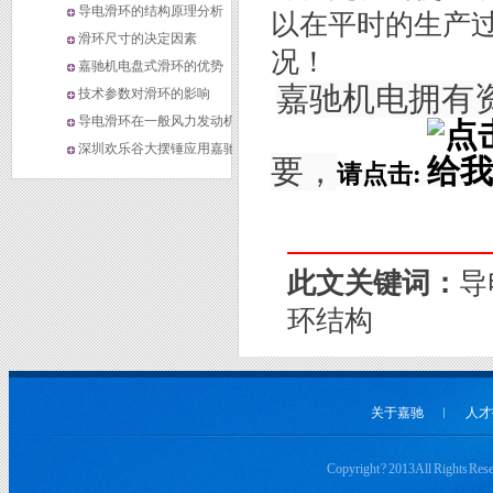
政治和经济“双轮”驱动
导电滑环的结构原理分析
以在平时的生产
滑环尺寸的决定因素
况！
嘉驰机电盘式滑环的优势
嘉驰机电拥有
技术参数对滑环的影响
导电滑环在一般风力发动机中
的应用
深圳欢乐谷大摆锤应用嘉驰导
要，
请点击:
电滑环
此文关键词：
导
环结构
关于嘉驰
︱
人才
Copyright ? 2013 All 