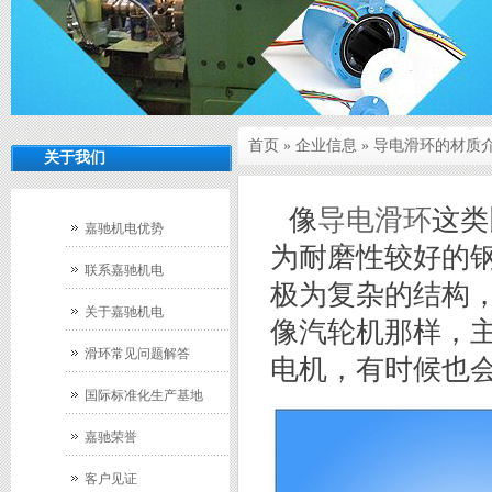
首页
»
企业信息
» 导电滑环的材质
关于我们
像
导电滑环
这类
嘉驰机电优势
为耐磨性较好的
联系嘉驰机电
极为复杂的结构
关于嘉驰机电
像汽轮机那样，
滑环常见问题解答
电机，有时候也
国际标准化生产基地
嘉驰荣誉
客户见证