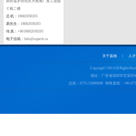
岗街道罗田社区大南海广发工业园
Ｃ栋二楼
总 机：
18682030265
质量管理体系认证证书
易先生：
18682030265
传 真：
+8618682030265
电子信箱：
Info@szjarch.cn
关于嘉驰
︱
人才
Copyright ? 2013 All 
地址：广东省深圳市宝安区
总 机：0755-33686808 销售直线：+86-0755-
实用新型专利证书一