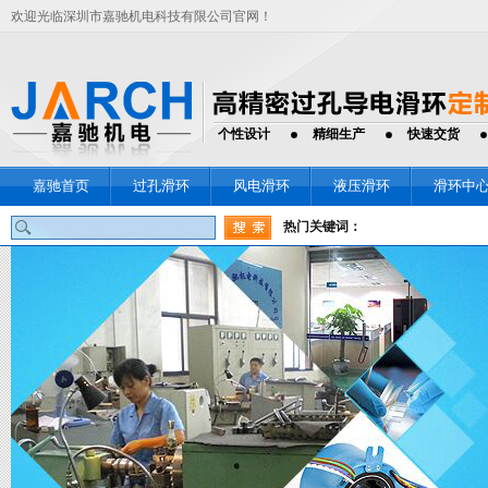
欢迎光临深圳市嘉驰机电科技有限公司官网！
个性设计
精细生产
快速交货
嘉驰首页
过孔滑环
风电滑环
液压滑环
滑环中
热门关键词：