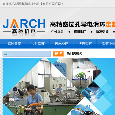
欢迎光临深圳市嘉驰机电科技有限公司官网！
个性设计
精细生产
快速交货
嘉驰首页
过孔滑环
风电滑环
液压滑环
滑环中
热门关键词：