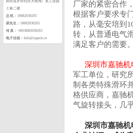
岗街道罗田社区大南海广发工业园
厂家的紧密合作
Ｃ栋二楼
根据客户要求专门
总 机：
18682030265
实用新型专利证书三
路，从毫安培到10
易先生：
18682030265
传 真：
+8618682030265
转，从普通电气
电子信箱：
Info@szjarch.cn
满足客户的需要
深圳市嘉驰机
军工单位，研究
制各类特殊滑环
格供应商，嘉驰
rohs
气旋转接头，几
深圳市嘉驰机