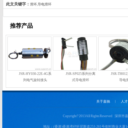
此文关键字：
滑环,导电滑环
推荐产品
JSR-HY030-22E-4G系
JSR-SP025系列分离
JSR-TH0
列电气旋转接头
式导电滑环
导电
关于嘉驰
︱
人才
Copyright ? 2013 All Rights Rese
地址：(香港)香港湾仔轩尼斯道253-261号依时商业大厦