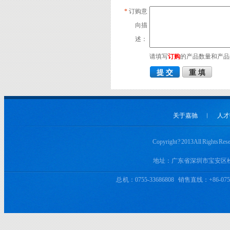
*
订购意
向描
述：
请填写
订购
的产品数量和产品
关于嘉驰
︱
人才
Copyright ? 2013 All 
地址：广东省深圳市宝安区
总 机：0755-33686808 销售直线：+86-0755-