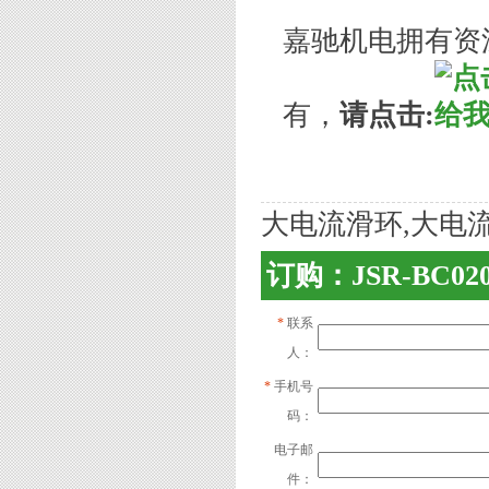
嘉驰机电拥有资
有，
请点击:
大电流滑环,大电
订购：JSR-BC0
*
联系
人：
*
手机号
码：
电子邮
件：