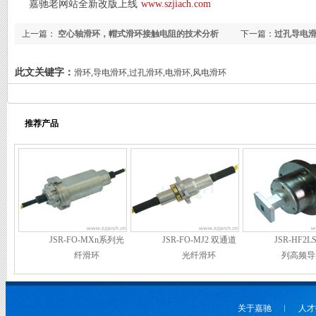
嘉驰老网站全新改版上线
www.szjiach.com
上一篇：
空心轴滑环，帽式滑环接触电阻的技术分析
下一篇：
过孔导电
此文关键字：
滑环,导电滑环,过孔滑环,电滑环,风电滑环
推荐产品
JSR-FO-MXn系列光
JSR-FO-MJ2 双通道
JSR-HF2
纤滑环
光纤滑环
列高频导
关于嘉驰
︱
人才