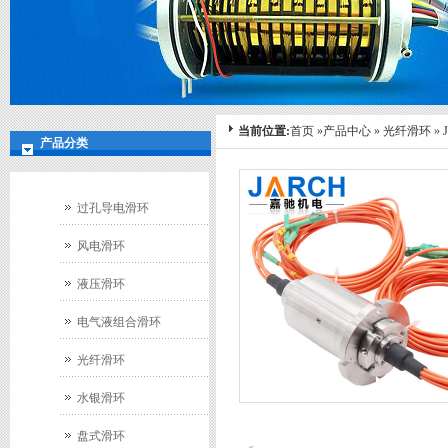
当前位置:
首页
»
产品中心
»
光纤滑环
»
产品分类
过孔导电滑环
风电滑环
液压滑环
电气液组合滑环
光纤滑环
水银滑环
盘式滑环