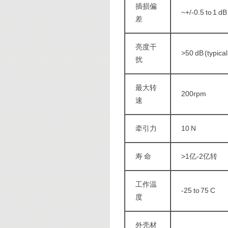
插损偏
~+/-0.5 to 1 dB
差
亮度干
>50 dB (typical
扰
最大转
200rpm
速
牵引力
10 N
寿 命
>1亿-2亿转
工作温
-25 to 75 C
度
外壳材