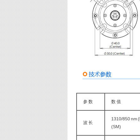
参 数
数 值
1310/850 nm 
波 长
(SM)