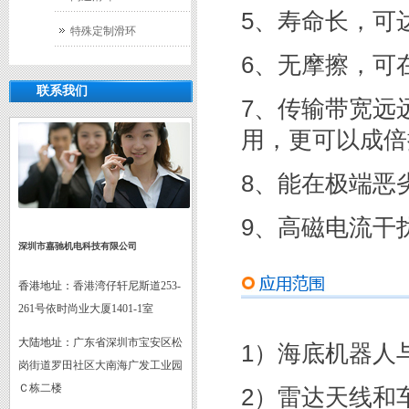
5、寿命长，可达
特殊定制滑环
6、无摩擦，可
联系我们
7、传输带宽远
用，更可以成倍
8、能在极端恶
9、高磁电流干
深圳市嘉驰机电科技有限公司
香港地址：
香港湾仔轩尼斯道253-
261号依时尚业大厦1401-1室
大陆地址：
广东省深圳市宝安区松
1）海底机器人
岗街道罗田社区大南海广发工业园
Ｃ栋二楼
2）雷达天线和