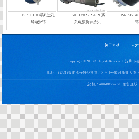
JSR-TH100系列过孔
JSR-HY025-25E-2L系
JSR-MS-
导电滑环
列电液旋转接头
环
关于嘉驰
︱
人才
Copyright © 2013 All Rights Rese
地址：(香港)香港湾仔轩尼斯道253-261号依时商业大厦
总 机：400-6688-287 销售直线：+8