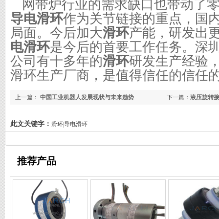
网带炉行业的需求缺口也带动了零
导电滑环
作为关节链接的重点，国
局面。今后加大
滑环
产能，研发出
电滑环
是今后的首要工作任务。深
公司有十多年的
滑环
研发生产经验
滑环生产厂商，是值得信任的信任
上一篇：
中国工业机器人发展现状与未来趋势
下一篇：
液压旋转
此文关键字：
滑环|导电滑环
推荐产品