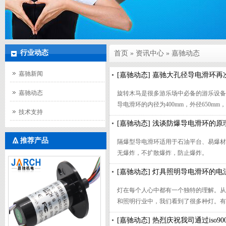
行业动态
首页
»
资讯中心
»
嘉驰动态
嘉驰新闻
[嘉驰动态] 嘉驰大孔径导电滑环
嘉驰动态
旋转木马是很多游乐场中必备的游乐设备，
导电滑环的内径为400mm，外径650m
技术支持
证旋转木马在不间断旋转的同时传输电流
[嘉驰动态] 浅谈防爆导电滑环的
推荐产品
隔爆型导电滑环适用于石油平台、易爆材
无爆炸，不扩散爆炸，防止爆炸。
[嘉驰动态] 灯具照明导电滑环的电
灯在每个人心中都有一个独特的理解。从
和照明行业中，我们看到了很多种灯。有
[嘉驰动态] 热烈庆祝我司通过iso90