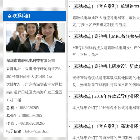
[嘉驰动态] 《客户案列》单通路
联系我们
嘉驰机电单通路大电流导电滑环，该款大
定,可按照客户要求定制更高电流。
[嘉驰动态] 嘉驰机电MRQ旋转接
MRQ系列旋转接头是嘉驰机电研发生产
气，正压，负压
深圳市嘉驰机电科技有限公司
[嘉驰动态] 嘉驰机电研发设计新
香港地址：
香港湾仔轩尼斯道253-
261号依时尚业大厦1401-1室
光纤智能拖缆机是用车载或其他固定的地
大陆地址：
广东省深圳市宝安区松
制，光缆卷筒在旋转时可源源不断的传输
岗街道罗田社区大南海广发工业园
[嘉驰动态] 2016年各款式导电滑环
Ｃ栋二楼
总 机：
18682030265
本文详细介绍了2016年各个款式导电滑
易先生：
18682030265
传 真：
+8618682030265
[嘉驰动态] 《客户案列》高速滑
电子信箱：
Info@szjarch.cn
本文详细介绍了高速滑环的应用案列，运