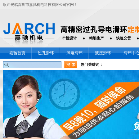
欢迎光临深圳市嘉驰机电科技有限公司官网！
个性设计
精细生产
快速交货
嘉驰首页
过孔滑环
风电滑环
液压滑环
滑环中
热门关键词：