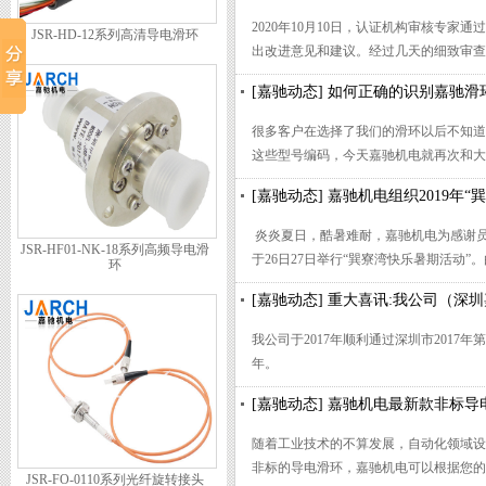
2020年10月10日，认证机构审核专
JSR-HD-12系列高清导电滑环
出改进意见和建议。经过几天的细致审查
月21日正式颁发ISO9001：2015质量管
[嘉驰动态] 如何正确的识别嘉驰
很多客户在选择了我们的滑环以后不知道
这些型号编码，今天嘉驰机电就再次和大
[嘉驰动态] 嘉驰机电组织2019年
炎炎夏日，酷暑难耐，嘉驰机电为感谢
JSR-HF01-NK-18系列高频导电滑
于26日27日举行“巽寮湾快乐暑期活动
环
向巽寮湾出发，时间在同事们的欢声笑语
[嘉驰动态] 重大喜讯:我公司（
导游的带领下我们来到了CS真人模拟战
我公司于2017年顺利通过深圳市2017年第
年。
[嘉驰动态] 嘉驰机电最新款非标导
随着工业技术的不算发展，自动化领域设
非标的导电滑环，嘉驰机电可以根据您的
JSR-FO-0110系列光纤旋转接头