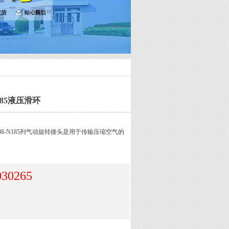
N185液压滑环
03008-N185列气动旋转接头是用于传输压缩空气的
030265