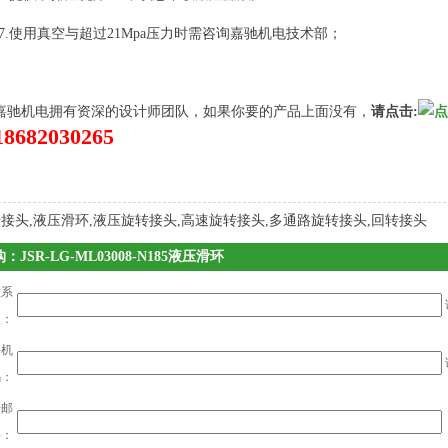
7.使用真空与超过21Mpa压力时需咨询嘉驰机电技术部；
嘉驰机电拥有资深的设计师团队，如果你要的产品上面没有，
请点击:
18682030265
接头,液压滑环,液压旋转接头,高速旋转接头,多通路旋转接头,回转接头
：JSR-LG-ML03008-N185液压滑环
系
人：
机
码：
子邮
件：