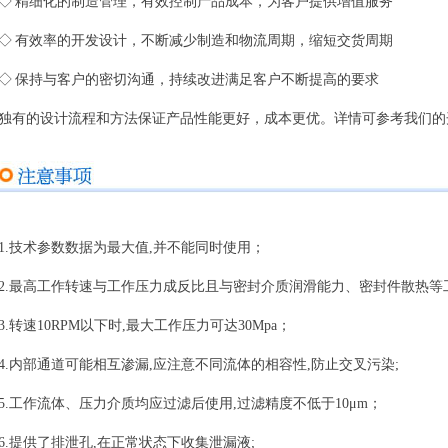
◇ 精细化的制造管理，有效控制产品成本，为客户提供增值服务
◇ 有效率的开发设计，不断减少制造和物流周期，缩短交货周期
◇ 保持与客户的密切沟通，持续改进满足客户不断提高的要求
独有的设计流程和方法保证产品性能更好，成本更优。详情可参考我们
1.技术参数数据为最大值,并不能同时使用；
2.最高工作转速与工作压力成反比且与密封介质润滑能力、密封件散热等
3.转速10RPM以下时,最大工作压力可达30Mpa；
4.内部通道可能相互渗漏,应注意不同流体的相容性,防止交叉污染;
5.工作流体、压力介质均应过滤后使用,过滤精度不低于10μm；
6.提供了排泄孔,在正常状态下收集泄漏液;