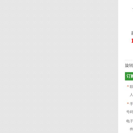
旋转
订购
*
联
*
手
号
电