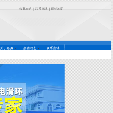
收藏本站
|
联系嘉驰
|
网站地图
关于嘉驰
嘉驰动态
联系嘉驰
726