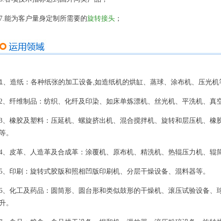
7.能为客户量身定制所需要的
旋转接头
；
1、造纸
：
各种纸张的加工设备
,
如造纸机的烘缸、蒸球、涂布机、压光机
：
2、纤维制品
纺织、化纤及印染、如床单炼漂机、丝光机、平洗机、真
：
3、橡胶及塑料
压延机、螺旋挤出机、混合搅拌机、旋转和层压机、橡
等。
：
4、皮革、人造革及合成革
涂覆机、原布机、精洗机、热辊压力机、辊
：
5、印刷
旋转式胶版和照相凹版印刷机、分层干燥设备、混料器等。
：
6、化工及药品
圆筒形、圆台形和类似鼓形的干燥机、滚压试验设备、
升。