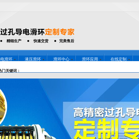
精细生产
快速交货
完美售后
风电滑环
液压滑环
滑环中心
滑环应用
在线定制
13714251
全国免费咨询热线：
热门关键词：