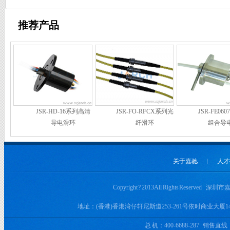
推荐产品
JSR-HD-16系列高清
JSR-FO-RFCX系列光
JSR-FE0
导电滑环
纤滑环
组合导
关于嘉驰
︱
人才
Copyright ? 2013 All Rights Rese
地址：(香港)香港湾仔轩尼斯道253-261号依时商业大厦
总 机：400-6688-287 销售直线：+8