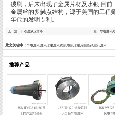
碳刷，后来出现了金属片材及水银,目前
金属丝的多触点结构，源于美国的工程师Nor
年代的发明专利。
上一篇：
什么是液压滑环
下一篇：
导电滑环
此文关键字：
导电滑环,滑环,水银滑环,碳刷,电刷,水银,耐磨性好,过孔滑环
推荐产品
JSR-HY038-6E-6G系
JSR-TH420-4P50系列
JSR-WS02
列电气旋转接头
大口径导电滑环
风电导