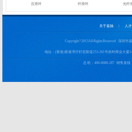
压滑环
纤滑环
光纤
关于嘉驰
︱
人才
Copyright ? 2013 All Rights Rese
地址：(香港)香港湾仔轩尼斯道253-261号依时商业大厦
总 机：400-6688-287 销售直线：+8