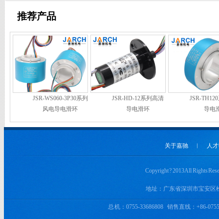
推荐产品
JSR-WS060-3P30系列
JSR-HD-12系列高清
JSR-TH1
风电导电滑环
导电滑环
导电
关于嘉驰
︱
人才
Copyright ? 2013 All 
地址：广东省深圳市宝安区
总 机：0755-33686808 销售直线：+86-0755-3