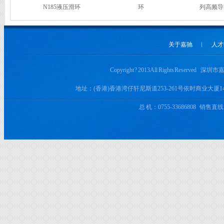
N185液压滑环
环
列高频导
关于嘉驰
︱
人才
Copyright ? 2013 All Rights Rese
地址：(香港)香港湾仔轩尼斯道253-261号依时商业大厦
总 机：0755-33686808 销售直线：+