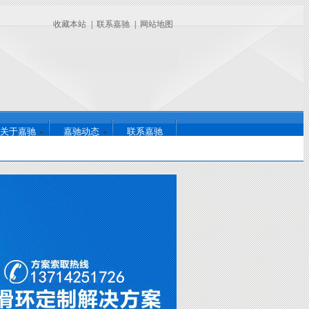
收藏本站
|
联系嘉驰
|
网站地图
关于嘉驰
嘉驰动态
联系嘉驰
726