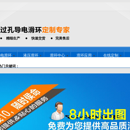
精细生产
快速交货
完美售后
风电滑环
液压滑环
滑环中心
滑环应用
在线定制
13714251
全国免费咨询热线：
热门关键词：