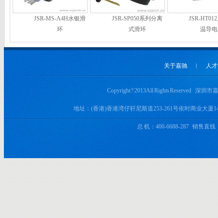
JSR-MS-A4H水银滑
JSR-SP050系列分离
JSR-HT0
环
式滑环
温导电
关于嘉驰
︱
人才
Copyright ? 2013 All Rights Rese
地址：(香港)香港湾仔轩尼斯道253-261号依时商业大厦
总 机：400-6688-287 销售直线：+8