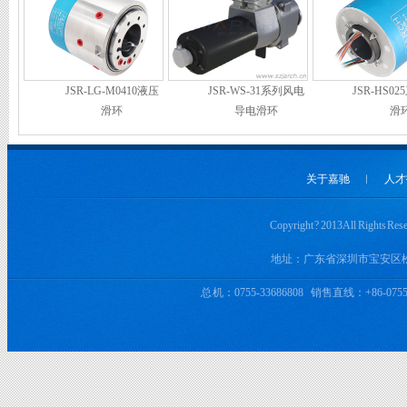
JSR-LG-M0410液压
JSR-WS-31系列风电
JSR-HS0
滑环
导电滑环
滑
关于嘉驰
︱
人才
Copyright ? 2013 All 
地址：广东省深圳市宝安区
总 机：0755-33686808 销售直线：+86-0755-3