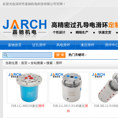
欢迎光临深圳市嘉驰机电科技有限公司官网！
个性设计
精细生产
快速交货
嘉驰首页
过孔滑环
风电滑环
液压滑环
滑环中
热门关键词：
当前位置：
首页
»
全站搜索
» 搜索：滑环
JSR-LG-M0210液压
滑环
JSR-LG-M11-N149液压
滑
JSR-ML12-N18
环