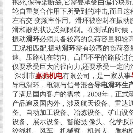
抱死,保持架断裂,它需要承受由偏心块
轮自重复合作用下所受到的冲击,而且这种
左右交 变频率作用。滑环被密封在振动腔
滑和散热状况受到限制。在测试的时候
振动
滑环
必须具备较高的负荷容量和较
工况相匹配,振动
滑环
需有较高的负荷容
速。压路机在转向、凸凹不平的路段进行
仅要承受巨大的径向力,还要承受一定的
深圳市
嘉驰机电
有限公司，是一家从事
导电滑环，电源与信号混合
导电滑环生
了满足国内客户的需求，2008年，正
产品遍及国内外，涉及航天设备、雷达
备、自动加工设备、冶炼设备、矿山设
设备、展示设备、智能摄 像头、化学反
绞线机、风车、机械臂、机器人、盾构