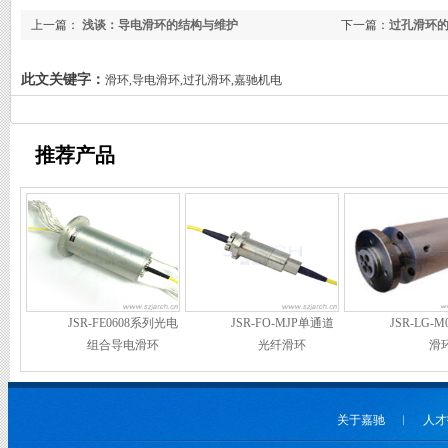
上一篇：
浅谈：导电滑环的结构与维护
下一篇：
过孔滑环
此文关键字：
滑环,导电滑环,过孔滑环,嘉驰机电
推荐产品
JSR-FE0608系列光电
JSR-FO-MJP单通道
JSR-LG-
组合导电滑环
光纤滑环
滑
关于嘉驰
︱
人才