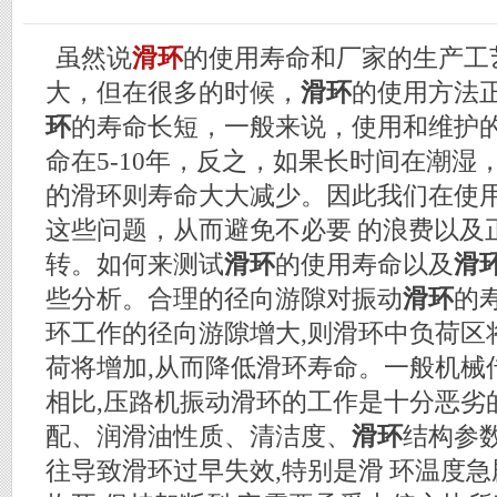
虽然说
滑环
的使用寿命和厂家的生产工
大，但在很多的时候，
滑环
的使用方法
环
的寿命长短，一般来说，使用和维护
命在5-10年，反之，如果长时间在潮湿
的滑环则寿命大大减少。因此我们在使
这些问题，从而避免不必要 的浪费以及
转。如何来测试
滑环
的使用寿命以及
滑
些分析。合理的径向游隙对振动
滑环
的
环工作的径向游隙增大,则滑环中负荷区
荷将增加,从而降低滑环寿命。一般机械
相比,压路机振动滑环的工作是十分恶劣
配、润滑油性质、清洁度、
滑环
结构参
往导致滑环过早失效,特别是滑 环温度急