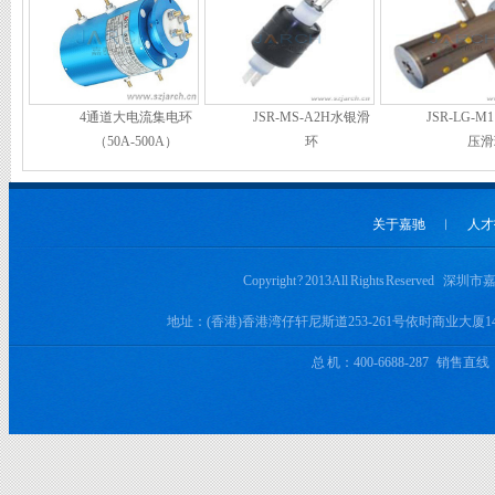
4通道大电流集电环
JSR-MS-A2H水银滑
JSR-LG-M1
（50A-500A）
环
压滑
关于嘉驰
︱
人才
Copyright ? 2013 All Rights Rese
地址：(香港)香港湾仔轩尼斯道253-261号依时商业大厦
总 机：400-6688-287 销售直线：+8