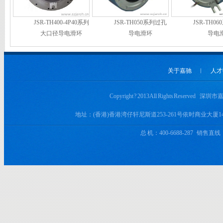
JSR-TH400-4P40系列
JSR-TH050系列过孔
JSR-TH0
大口径导电滑环
导电滑环
导电
关于嘉驰
︱
人才
Copyright ? 2013 All Rights Rese
地址：(香港)香港湾仔轩尼斯道253-261号依时商业大厦
总 机：400-6688-287 销售直线：+8